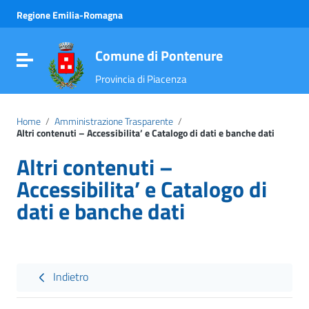
Vai ai contenuti
Regione Emilia-Romagna
Vai al menu di navigazione
Vai al footer
Comune di Pontenure
Attiva / disattiva la navigazione
Provincia di Piacenza
Home
/
Amministrazione Trasparente
/
Altri contenuti – Accessibilita’ e Catalogo di dati e banche dati
Altri contenuti –
Accessibilita’ e Catalogo di
dati e banche dati
Indietro