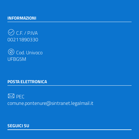
INFORMAZIONI
C.F. / P.IVA
00211890330
Cod. Univoco
UFBG5M
POSTA ELETTRONICA
PEC
comune.pontenure@sintranet.legalmail.it
SEGUICI SU