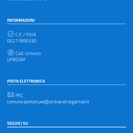
INFORMAZIONI
C.F. / P.IVA
00211890330
Cod. Univoco
UFBG5M
POSTA ELETTRONICA
PEC
comune.pontenure@sintranet.legalmail.it
SEGUICI SU