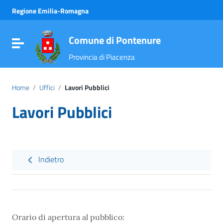
Vai ai contenuti
Regione Emilia-Romagna
Vai al menu di navigazione
Vai al footer
Comune di Pontenure
Attiva / disattiva la navigazione
Provincia di Piacenza
Home
/
Uffici
/
Lavori Pubblici
Lavori Pubblici
Indietro
Orario di apertura al pubblico: