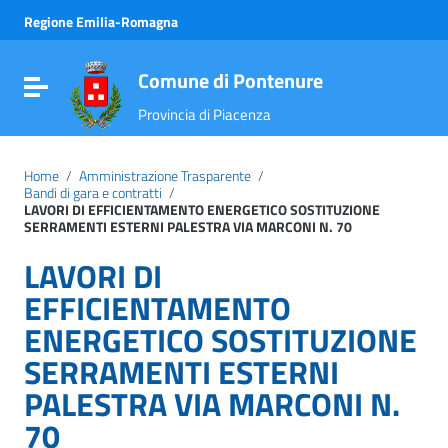
Vai ai contenuti
Regione Emilia-Romagna
Vai al menu di navigazione
Vai al footer
Comune di Pontenure
Attiva / disattiva la navigazione
Provincia di Piacenza
Home
/
Amministrazione Trasparente
/
Bandi di gara e contratti
/
LAVORI DI EFFICIENTAMENTO ENERGETICO SOSTITUZIONE
SERRAMENTI ESTERNI PALESTRA VIA MARCONI N. 70
LAVORI DI
EFFICIENTAMENTO
ENERGETICO SOSTITUZIONE
SERRAMENTI ESTERNI
PALESTRA VIA MARCONI N.
70