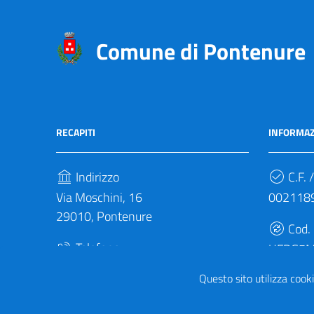
Comune di Pontenure
RECAPITI
INFORMAZ
Indirizzo
C.F. /
Via Moschini, 16
002118
29010, Pontenure
Cod.
Telefono
UFBG5
(+39) 0523 692011
Questo sito utilizza cooki
Fax