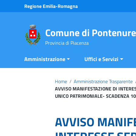
Vai ai contenuti
Regione Emilia-Romagna
Vai al menu di navigazione
Vai al footer
Comune di Pontenure
Provincia di Piacenza
Amministrazione
Uffici e Servizi
Home
/
Amministrazione Trasparente
AVVISO MANIFESTAZIONE DI INTERES
UNICO PATRIMONIALE- SCADENZA 10.
AVVISO MANIF