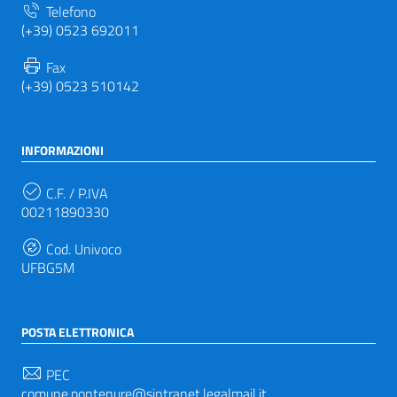
Telefono
(+39) 0523 692011
Fax
(+39) 0523 510142
INFORMAZIONI
C.F. / P.IVA
00211890330
Cod. Univoco
UFBG5M
POSTA ELETTRONICA
PEC
comune.pontenure@sintranet.legalmail.it