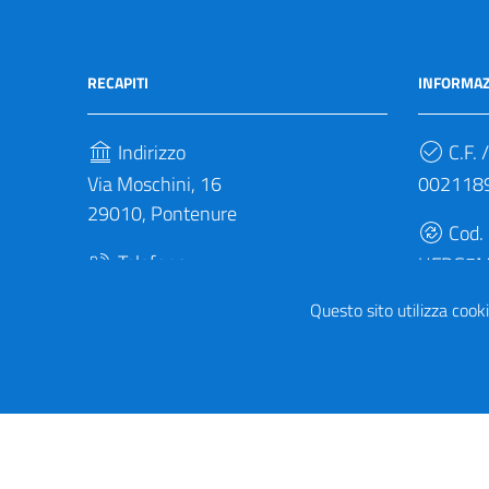
RECAPITI
INFORMAZ
Indirizzo
C.F. /
Via Moschini, 16
002118
29010, Pontenure
Cod.
Telefono
UFBG5
(+39) 0523 692011
Questo sito utilizza cooki
Fax
(+39) 0523 510142
Sezione Link Utili
Privacy
|
Note legali
|
Accessibilità
|
Tema grafico
It