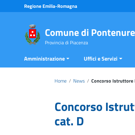
Vai ai contenuti
Regione Emilia-Romagna
Vai al menu di navigazione
Vai al footer
Comune di Pontenure
Provincia di Piacenza
Amministrazione
Uffici e Servizi
Home
/
News
/
Concorso Istruttore D
Concorso Istrut
cat. D