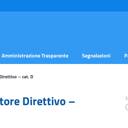
Amministrazione Trasparente
Segnalazioni
P
irettivo – cat. D
tore Direttivo –
C