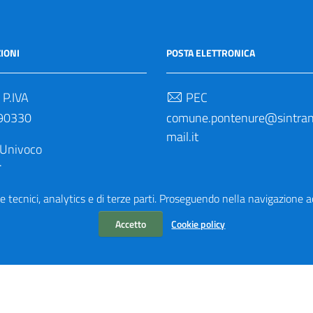
IONI
POSTA ELETTRONICA
 P.IVA
PEC
90330
comune.pontenure@sintrane
mail.it
 Univoco
M
e tecnici, analytics e di terze parti. Proseguendo nella navigazione acc
Accetto
Cookie policy
aliaWP2
| Basato sul
Prototipo per siti PA di AgID