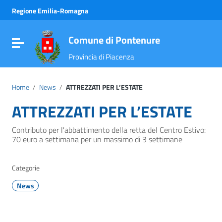
Vai ai contenuti
Regione Emilia-Romagna
Vai al menu di navigazione
Vai al footer
Comune di Pontenure
Attiva / disattiva la navigazione
Provincia di Piacenza
Home
/
News
/
ATTREZZATI PER L’ESTATE
ATTREZZATI PER L’ESTATE
Contributo per l'abbattimento della retta del Centro Estivo:
70 euro a settimana per un massimo di 3 settimane
Categorie
News