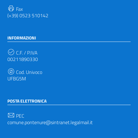
Fax
(+39) 0523 510142
INFORMAZIONI
C.F. / P.IVA
00211890330
Cod. Univoco
UFBG5M
POSTA ELETTRONICA
PEC
comune.pontenure@sintranet.legalmail.it