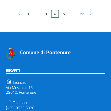
Pagina precedente
1
…
3
4
5
…
Pagina successiva
77
Comune di Pontenure
RECAPITI
Indirizzo
Via Moschini, 16
29010, Pontenure
Telefono
(+39) 0523 692011