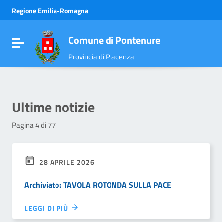
Vai ai contenuti
Regione Emilia-Romagna
Vai al menu di navigazione
Vai al footer
Comune di Pontenure
Attiva / disattiva la navigazione
Provincia di Piacenza
Ultime notizie
Pagina 4 di 77
28 APRILE 2026
Archiviato: TAVOLA ROTONDA SULLA PACE
LEGGI DI PIÙ