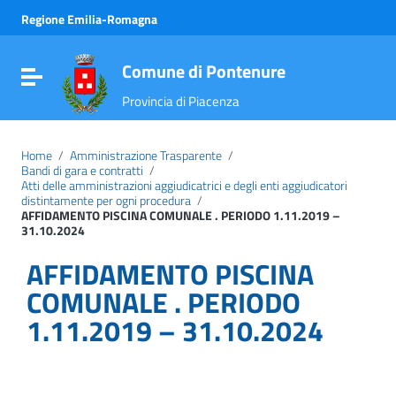
Vai ai contenuti
Regione Emilia-Romagna
Vai al menu di navigazione
Vai al footer
Comune di Pontenure
Attiva / disattiva la navigazione
Provincia di Piacenza
Home
/
Amministrazione Trasparente
/
Bandi di gara e contratti
/
Atti delle amministrazioni aggiudicatrici e degli enti aggiudicatori
distintamente per ogni procedura
/
AFFIDAMENTO PISCINA COMUNALE . PERIODO 1.11.2019 –
31.10.2024
AFFIDAMENTO PISCINA
COMUNALE . PERIODO
1.11.2019 – 31.10.2024