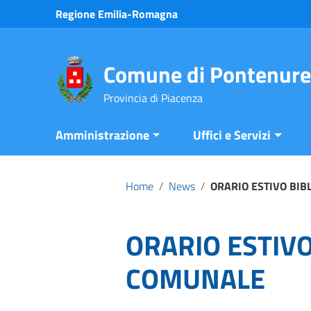
Vai ai contenuti
Regione Emilia-Romagna
Vai al menu di navigazione
Vai al footer
Comune di Pontenure
Provincia di Piacenza
Amministrazione
Uffici e Servizi
Home
/
News
/
ORARIO ESTIVO BI
ORARIO ESTIVO
COMUNALE