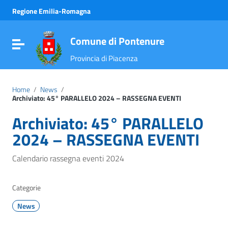
Vai ai contenuti
Regione Emilia-Romagna
Vai al menu di navigazione
Vai al footer
Comune di Pontenure
Attiva / disattiva la navigazione
Provincia di Piacenza
Home
/
News
/
Archiviato: 45° PARALLELO 2024 – RASSEGNA EVENTI
Archiviato: 45° PARALLELO
2024 – RASSEGNA EVENTI
Calendario rassegna eventi 2024
Categorie
News