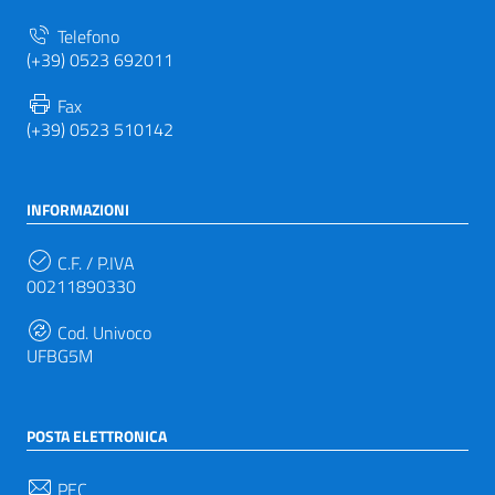
Telefono
(+39) 0523 692011
Fax
(+39) 0523 510142
INFORMAZIONI
C.F. / P.IVA
00211890330
Cod. Univoco
UFBG5M
POSTA ELETTRONICA
PEC