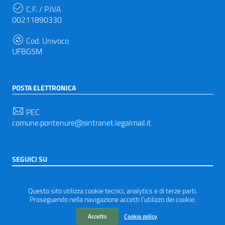
C.F. / P.IVA
00211890330
Cod. Univoco
UFBG5M
POSTA ELETTRONICA
PEC
comune.pontenure@sintranet.legalmail.it
SEGUICI SU
Sezione Link Utili
Privacy
|
Note legali
|
Accessibilità
|
Tema grafico
Questo sito utilizza cookie tecnici, analytics e di terze parti.
ItaliaWP2
| Basato sul
Prototipo per siti PA di AgID
Proseguendo nella navigazione accetti l’utilizzo dei cookie.
Accetto
Cookie policy