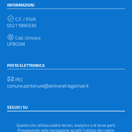
INFORMAZIONI
C.F. / P.IVA
00211890330
Cod. Univoco
UFBG5M
POSTA ELETTRONICA
PEC
comune.pontenure@sintranet.legalmail.it
SEGUICI SU
Sezione Link Utili
Privacy
|
Note legali
|
Accessibilità
|
Tema grafico
Questo sito utilizza cookie tecnici, analytics e di terze parti.
ItaliaWP2
| Basato sul
Prototipo per siti PA di AgID
Proseguendo nella navigazione accetti l’utilizzo dei cookie.