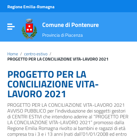
Vai ai contenuti
Regione Emilia-Romagna
Vai al menu di navigazione
Vai al footer
Comune di Pontenure
Attiva / disattiva la navigazione
Provincia di Piacenza
Home
/
centro estivo
/
PROGETTO PER LA CONCILIAZIONE VITA-LAVORO 2021
PROGETTO PER LA
CONCILIAZIONE VITA-
LAVORO 2021
PROGETTO PER LA CONCILIAZIONE VITA-LAVORO 2021
AVVISO PUBBLICO per l’individuazione dei soggetti gestori
di CENTRI ESTIVI che intendono aderire al “PROGETTO PER
LA CONCILIAZIONE VITA-LAVORO 2021” promosso dalla
Regione Emilia Romagna rivolto ai bambini e ragazzi di età
compresa tra i 3 e i 13 anni (nati dall’01/01/2008 ed entro