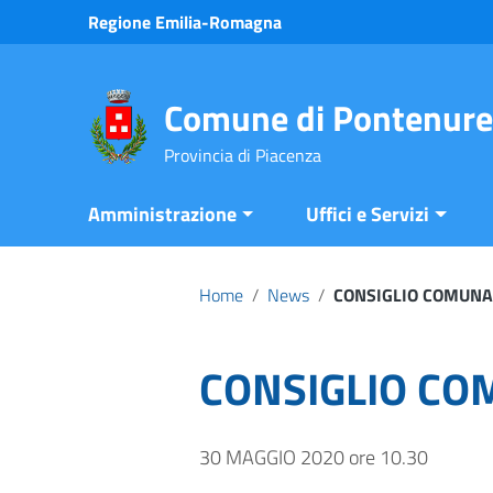
Vai ai contenuti
Regione Emilia-Romagna
Vai al menu di navigazione
Vai al footer
Comune di Pontenure
Provincia di Piacenza
Amministrazione
Uffici e Servizi
Home
/
News
/
CONSIGLIO COMUNA
CONSIGLIO CO
30 MAGGIO 2020 ore 10.30