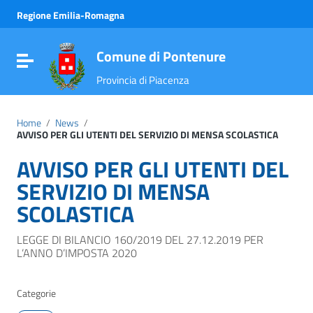
Vai ai contenuti
Regione Emilia-Romagna
Vai al menu di navigazione
Vai al footer
Comune di Pontenure
Attiva / disattiva la navigazione
Provincia di Piacenza
Home
/
News
/
AVVISO PER GLI UTENTI DEL SERVIZIO DI MENSA SCOLASTICA
AVVISO PER GLI UTENTI DEL
SERVIZIO DI MENSA
SCOLASTICA
LEGGE DI BILANCIO 160/2019 DEL 27.12.2019 PER
L’ANNO D’IMPOSTA 2020
Categorie