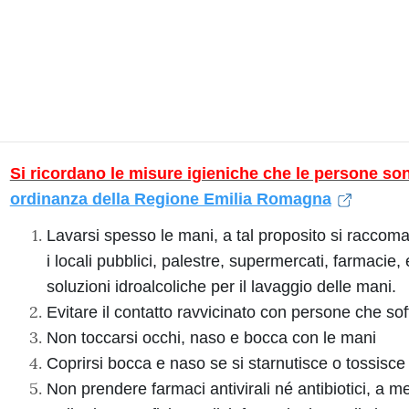
Si ricordano le misure igieniche che le persone so
ordinanza della Regione Emilia Romagna
Lavarsi spesso le mani, a tal proposito si raccoman
i locali pubblici, palestre, supermercati, farmacie,
soluzioni idroalcoliche per il lavaggio delle mani.
Evitare il contatto ravvicinato con persone che soff
Non toccarsi occhi, naso e bocca con le mani
Coprirsi bocca e naso se si starnutisce o tossisce
Non prendere farmaci antivirali né antibiotici, a m