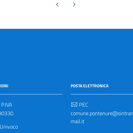
Pagina precedente
Pagina successiva
IONI
POSTA ELETTRONICA
 P.IVA
PEC
90330
comune.pontenure@sintrane
mail.it
 Univoco