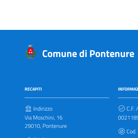
Comune di Pontenure
RECAPITI
INFORMAZ
Indirizzo
C.F. /
Via Moschini, 16
002118
29010, Pontenure
Cod.