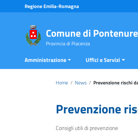
Vai ai contenuti
Regione Emilia-Romagna
Vai al menu di navigazione
Vai al footer
Comune di Pontenure
Provincia di Piacenza
Amministrazione
Uffici e Servizi
Home
/
News
/
Prevenzione rischi d
Prevenzione ris
Consigli utili di prevenzione