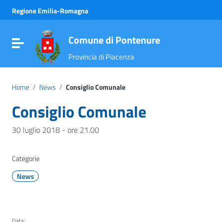
Vai ai contenuti
Regione Emilia-Romagna
Vai al menu di navigazione
Vai al footer
Comune di Pontenure
Attiva / disattiva la navigazione
Provincia di Piacenza
Home
/
News
/
Consiglio Comunale
Consiglio Comunale
30 luglio 2018 - ore 21.00
Categorie
News
Data: