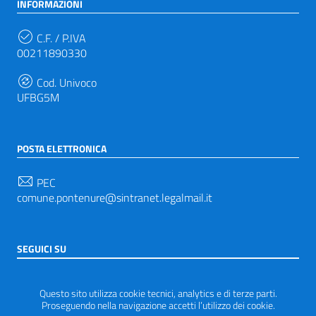
INFORMAZIONI
C.F. / P.IVA
00211890330
Cod. Univoco
UFBG5M
POSTA ELETTRONICA
PEC
comune.pontenure@sintranet.legalmail.it
SEGUICI SU
Sezione Link Utili
Privacy
|
Note legali
|
Accessibilità
|
Tema grafico
Questo sito utilizza cookie tecnici, analytics e di terze parti.
ItaliaWP2
| Basato sul
Prototipo per siti PA di AgID
Proseguendo nella navigazione accetti l’utilizzo dei cookie.