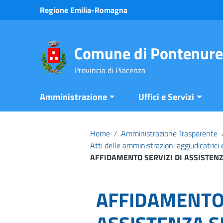
Vai ai contenuti
Regione Emilia-Romagna
Vai al menu di navigazione
Vai al footer
Comune di Pontenure
Provincia di Piacenza
Amministrazione
Uffici e Servizi
Home
/
Amministrazione Trasparente
Atti delle amministrazioni aggiudicatrici
AFFIDAMENTO SERVIZI DI ASSISTENZ
AFFIDAMENTO 