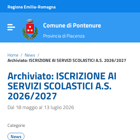
Vai ai contenuti
Regione Emilia-Romagna
Vai al menu di navigazione
Vai al footer
Comune di Pontenure
Attiva / disattiva la navigazione
Provincia di Piacenza
Home
/
News
/
Archiviato: ISCRIZIONE AI SERVIZI SCOLASTICI A.S. 2026/2027
Archiviato: ISCRIZIONE AI
SERVIZI SCOLASTICI A.S.
2026/2027
Dal 18 maggio al 13 luglio 2026
Categorie
News