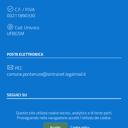
C.F. / P.IVA
00211890330
Cod. Univoco
UFBG5M
POSTA ELETTRONICA
PEC
comune.pontenure@sintranet.legalmail.it
SEGUICI SU
Sezione Link Utili
Privacy
|
Note legali
|
Accessibilità
|
Tema grafico
Questo sito utilizza cookie tecnici, analytics e di terze parti.
ItaliaWP2
| Basato sul
Prototipo per siti PA di AgID
Proseguendo nella navigazione accetti l’utilizzo dei cookie.
Accetto
Cookie policy