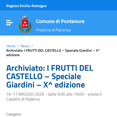
Vai ai contenuti
Regione Emilia-Romagna
Vai al menu di navigazione
Vai al footer
Comune di Pontenure
Attiva / disattiva la navigazione
Provincia di Piacenza
Home
/
News
/
Archiviato: I FRUTTI DEL CASTELLO – Speciale Giardini – X^
edizione
Archiviato: I FRUTTI DEL
CASTELLO – Speciale
Giardini – X^ edizione
16-17 MAGGIO 2026 - dalle 9:00 alle 19:00 - presso il
Castello di Paderna
Categorie