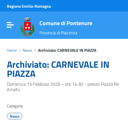
Vai ai contenuti
Regione Emilia-Romagna
Vai al menu di navigazione
Vai al footer
Comune di Pontenure
Attiva / disattiva la navigazione
Provincia di Piacenza
Home
/
News
/
Archiviato: CARNEVALE IN PIAZZA
Archiviato: CARNEVALE IN
PIAZZA
Domenica 15 Febbraio 2026 - ore 14:30 - presso Piazza Re
Amato
Categorie
News