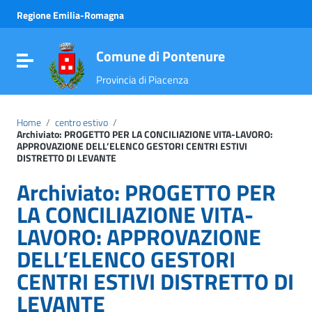
Vai ai contenuti
Regione Emilia-Romagna
Vai al menu di navigazione
Vai al footer
Comune di Pontenure
Attiva / disattiva la navigazione
Provincia di Piacenza
Home
/
centro estivo
/
Archiviato: PROGETTO PER LA CONCILIAZIONE VITA-LAVORO:
APPROVAZIONE DELL’ELENCO GESTORI CENTRI ESTIVI
DISTRETTO DI LEVANTE
Archiviato: PROGETTO PER
LA CONCILIAZIONE VITA-
LAVORO: APPROVAZIONE
DELL’ELENCO GESTORI
CENTRI ESTIVI DISTRETTO DI
LEVANTE