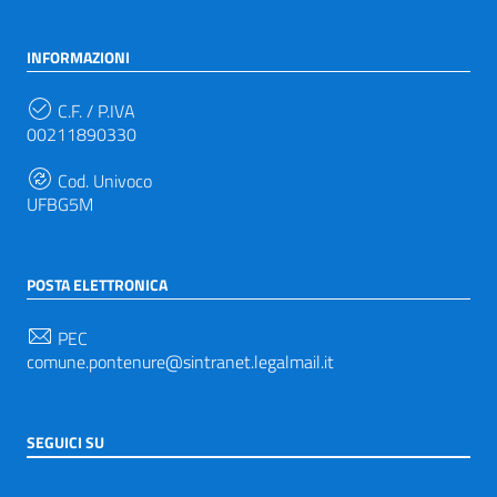
INFORMAZIONI
C.F. / P.IVA
00211890330
Cod. Univoco
UFBG5M
POSTA ELETTRONICA
PEC
comune.pontenure@sintranet.legalmail.it
SEGUICI SU
Sezione Link Utili
Privacy
|
Note legali
|
Accessibilità
|
Tema grafico