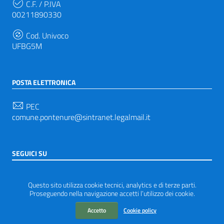
C.F. / P.IVA
00211890330
Cod. Univoco
UFBG5M
POSTA ELETTRONICA
PEC
comune.pontenure@sintranet.legalmail.it
SEGUICI SU
Sezione Link Utili
Privacy
|
Note legali
|
Accessibilità
|
Tema grafico
Questo sito utilizza cookie tecnici, analytics e di terze parti.
ItaliaWP2
| Basato sul
Prototipo per siti PA di AgID
Proseguendo nella navigazione accetti l’utilizzo dei cookie.
Accetto
Cookie policy