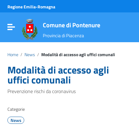
Vai ai contenuti
Regione Emilia-Romagna
Vai al menu di navigazione
Vai al footer
Comune di Pontenure
Attiva / disattiva la navigazione
Provincia di Piacenza
Home
/
News
/
Modalità di accesso agli uffici comunali
Modalità di accesso agli
uffici comunali
Prevenzione rischi da coronavirus
Categorie
News