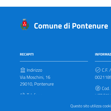
Comune di Pontenure
RECAPITI
INFORMAZ
Indirizzo
C.F. /
Via Moschini, 16
002118
29010, Pontenure
Cod.
Telefono
UFBG5
(+39) 0523 692011
Questo sito utilizza cooki