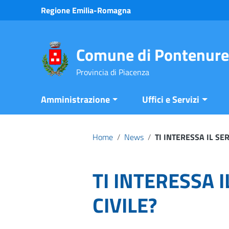
Vai ai contenuti
Regione Emilia-Romagna
Vai al menu di navigazione
Vai al footer
Comune di Pontenure
Provincia di Piacenza
Amministrazione
Uffici e Servizi
Home
/
News
/
TI INTERESSA IL SER
TI INTERESSA I
CIVILE?