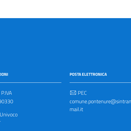
IONI
POSTA ELETTRONICA
 P.IVA
PEC
90330
comune.pontenure@sintrane
mail.it
 Univoco
M