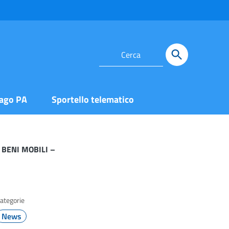
ago PA
Sportello telematico
 BENI MOBILI –
ategorie
News