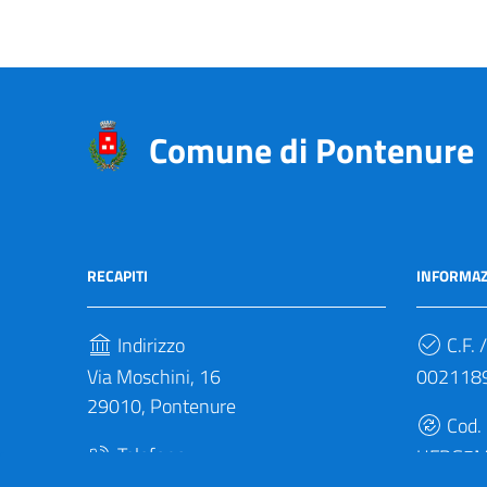
Comune di Pontenure
RECAPITI
INFORMAZ
Indirizzo
C.F. /
Via Moschini, 16
002118
29010, Pontenure
Cod.
Telefono
UFBG5
(+39) 0523 692011