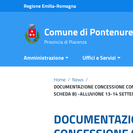
Vai ai contenuti
Regione Emilia-Romagna
Vai al menu di navigazione
Vai al footer
Comune di Pontenure
Provincia di Piacenza
Amministrazione
Uffici e Servizi
Home
/
News
/
DOCUMENTAZIONE CONCESSIONE CONTR
SCHEDA B) -ALLUVIONE 13-14 SETT
DOCUMENTAZI