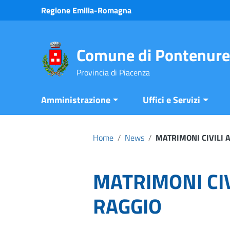
Vai ai contenuti
Regione Emilia-Romagna
Vai al menu di navigazione
Vai al footer
Comune di Pontenure
Provincia di Piacenza
Amministrazione
Uffici e Servizi
Home
/
News
/
MATRIMONI CIVILI 
MATRIMONI CIV
RAGGIO