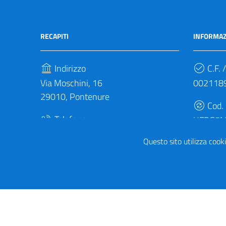
RECAPITI
INFORMAZ
Indirizzo
C.F. /
Via Moschini, 16
002118
29010, Pontenure
Cod.
Telefono
UFBG5
(+39) 0523 692011
Questo sito utilizza cooki
Fax
(+39) 0523 510142
Sezione Link Utili
Privacy
|
Note legali
|
Accessibilità
|
Tema grafico
It