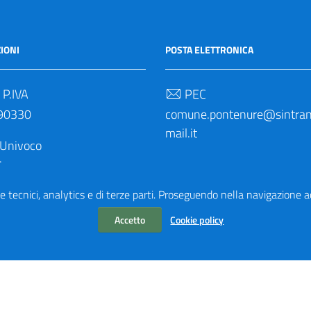
IONI
POSTA ELETTRONICA
 P.IVA
PEC
90330
comune.pontenure@sintrane
mail.it
 Univoco
M
e tecnici, analytics e di terze parti. Proseguendo nella navigazione acc
Accetto
Cookie policy
aliaWP2
| Basato sul
Prototipo per siti PA di AgID