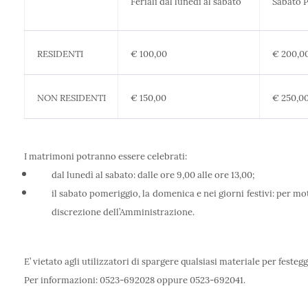
Feriali dal lunedì al sabato
Sabato 
RESIDENTI
€ 100,00
€ 200,0
NON RESIDENTI
€ 150,00
€ 250,0
I matrimoni potranno essere celebrati:
dal lunedì al sabato: dalle ore 9,00 alle ore 13,00;
il sabato pomeriggio, la domenica e nei giorni festivi: per mo
discrezione dell’Amministrazione.
E’ vietato agli utilizzatori di spargere qualsiasi materiale per festeggi
Per informazioni: 0523-692028 oppure 0523-692041.